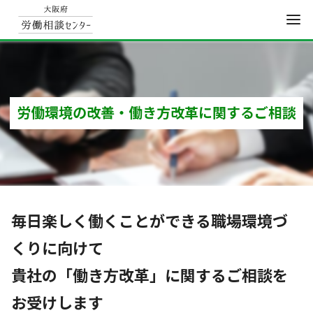
コ
ン
テ
ン
労働環境の改善・働き方改革に関するご相談
ツ
へ
移
動
毎日楽しく働くことができる職場環境づ
くりに向けて
貴社の「働き方改革」に関するご相談を
お受けします