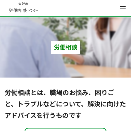
コ
ン
テ
ン
労働相談
ツ
へ
移
動
労働相談とは、職場のお悩み、困りご
と、トラブルなどについて、
解決に向けた
アドバイスを行うものです