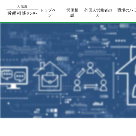
トップペー
労働相
外国人労働者の
職場のハ
ジ
談
方
コ
ン
テ
ン
ツ
へ
移
動