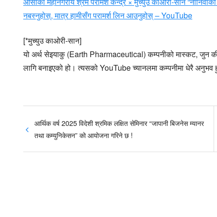
ओसाका महानगरीय श्रम परामर्श केन्द्र × मुच्युउ काओरी-सान “नानिवाको
नबस्नुहोस्, मात्र हामीसँग परामर्श लिन आउनुहोस् – YouTube
[*मुच्युउ काओरी-सान]
यो अर्थ सेइयाकु (Earth Pharmaceutical) कम्पनीको मास्कट, जुन क
लागि बनाइएको हो। त्यसको YouTube च्यानलमा कम्पनीमा धेरै अनुभव हुन
आर्थिक वर्ष 2025 विदेशी श्रमिक लक्षित सेमिनार “जापानी बिजनेस म्यानर
तथा कम्युनिकेसन” को आयोजना गरिने छ !