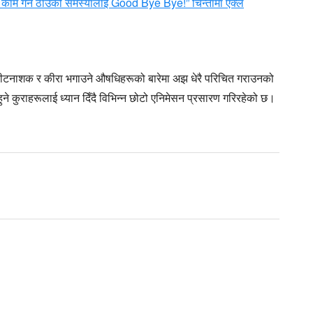
 काम गर्ने ठाउँको समस्यालाई Good Bye Bye!” चिन्तामा एक्लै
ीटनाशक र कीरा भगाउने औषधिहरूको बारेमा अझ धेरै परिचित गराउनको
े कुराहरूलाई ध्यान दिँदै विभिन्न छोटो एनिमेसन प्रसारण गरिरहेको छ।