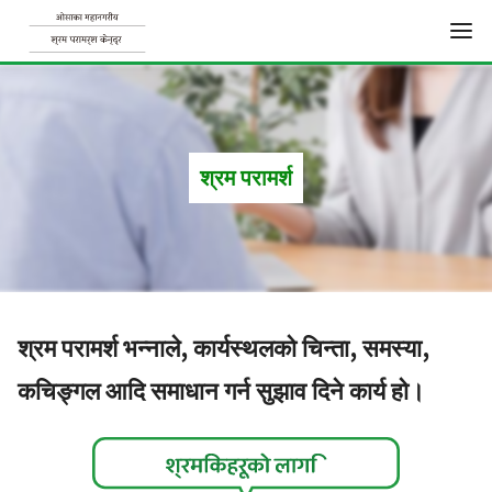
S
k
i
p
श्रम परामर्श
t
o
c
o
n
श्रम परामर्श भन्नाले, कार्यस्थलको चिन्ता, समस्या,
t
कचिङ्गल आदि समाधान गर्न सुझाव दिने कार्य हो।
e
n
t