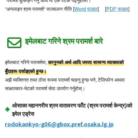
*परामर्श बुकिङ्ग गर्नु अघि यो एक पटक पढ्नुहोला।
“अनलाइन श्रम परामर्श“ सञ्चालन नीति [
Word फाइल
] [
PDF फाइल
]
इमेलबाट गरिने श्रम परामर्श बारे
कानुनको अर्थ आदि जस्ता सामान्य व्याख्याको
इमेलबाट गरिने परामर्शमा,
बुँदाहरू दर्साइएको हुन्छ।
अझै व्यक्तिगत तथा ठोस रूपमा परामर्श चाहनु हुन्छ भने, टेलिफोन अथवा
साक्षात्कार-भेटको परामर्श सेवा उपयोग गर्नुहोस्।
ओसाका महानगरीय श्रम वातावरण फाँट (श्रम परामर्श केन्द्र)को
इमेल एड्रेस
rodokankyo-g06@gbox.pref.osaka.lg.jp