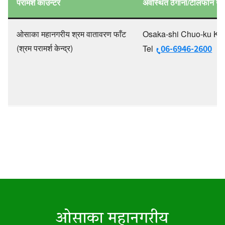
परामर्श काउन्टर
अवस्थित ठेगाना/टेलिफोन नम्
ओसाका महानगरीय श्रम वातावरण फाँट
Osaka-shi Chuo-ku Ki
(श्रम परामर्श केन्द्र)
06-6946-2600
Tel