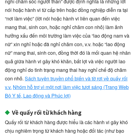
nghỉ chăm sóc người thân” được định nghĩa là những lời
nói hoặc hành vi từ cấp trên hoặc đồng nghiệp diễn ra tại
“nơi làm việc” (lời nói hoặc hành vi liên quan đến việc
mang thai, sinh con, hoặc nghỉ chăm con nhỏ) làm ảnh
hưởng xấu đến môi trường làm việc của “lao động nam và
nữ” xin nghỉ hoặc đã nghỉ chăm con, v.v. hoặc “lao động
nữ” mang thai, sinh con, đồng thời đó là mối quan hệ nhân
quả giữa hành vi gây khó khăn, bất lợi và việc người lao
động nghỉ do tình trạng mang thai hay nghỉ chế độ chăm
con nhỏ.
Sách tuyên truyền phổ biến và tờ rơi về quấy rối
v.v.
Nhóm hỗ trợ vì một nơi làm việc tươi sáng (Trang Web
Bộ Y tế, Lao động và Phúc lợi)
Về quấy rối từ khách hàng
Quấy rối từ khách hàng được hiểu là các hành vi gây khó
chịu nghiêm trọng từ khách hàng hoặc đối tác (như bạo