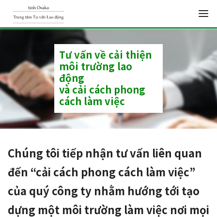
S
k
Tư vấn về cải thiện
i
môi trường lao
p
động
và cải cách phong
t
cách làm việc
o
c
o
n
Chúng tôi tiếp nhận tư vấn liên quan
t
đến “cải cách phong cách làm việc”
e
n
của quý công ty nhằm hướng tới tạo
t
dựng một môi trường làm việc nơi mọi