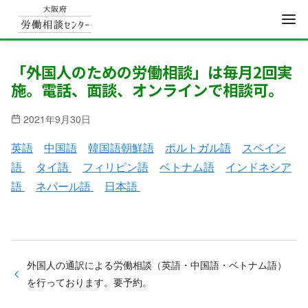
コ
ン
「外国人のための労働相談」は毎月2回実
施。電話、面談、オンラインで相談可。
テ
ン
2021年9月30日
ツ
へ
英語
中国語
韓国語朝鮮語
ポルトガル語
スペイン
移
語
タイ語
フィリピン語
ベトナム語
インドネシア
動
語
ネパール語
日本語
外国人の通訳による労働相談（英語・中国語・ベトナム語）
を行っております。要予約。