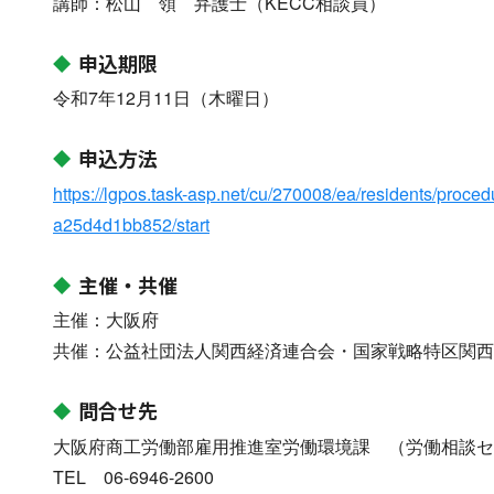
講師：松山 領 弁護士（KECC相談員）
申込期限
令和7年12月11日（木曜日）
申込方法
https://lgpos.task-asp.net/cu/270008/ea/residents/pro
a25d4d1bb852/start
主催・共催
主催：大阪府
共催：公益社団法人関西経済連合会・国家戦略特区関西圏
問合せ先
大阪府商工労働部雇用推進室労働環境課 （労働相談セ
TEL 06-6946-2600