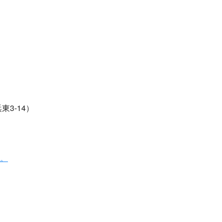
3-14）
。