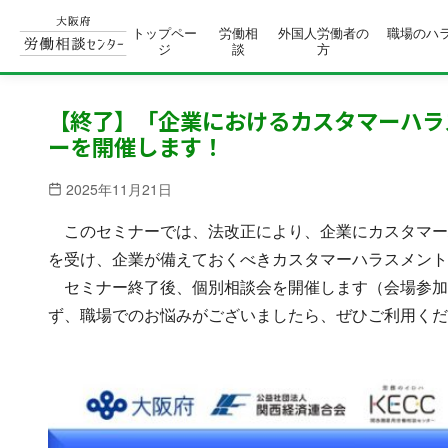
トップペー
労働相
外国人労働者の
職場のハ
ジ
談
方
コ
ン
【終了】「企業におけるカスタマーハラ
ーを開催します！
テ
ン
2025年11月21日
ツ
へ
このセミナーでは、法改正により、企業にカスタマー
移
を受け、企業が備えておくべきカスタマーハラスメント
動
セミナー終了後、個別相談会を開催します（会場参加
ず、職場でのお悩みがございましたら、ぜひご利用くだ