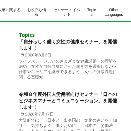
改革に関する
お役立ち情
セミナー・イベ
Topic
Other
報
ント
s
Languages
Topics
「自分らしく働く女性の健康セミナー」を開催
します！
2026年8月3日
ライフステージごとのさまざまな健康課題への理解を
深め、女性が自分自身に合った働き方を選択しながら
仕事やキャリアを継続できるよう、女性の健康課題に
関する基礎知 …
令和８年度外国人労働者向けセミナー「日本の
ビジネスマナーとコミュニケーション」を開催
します！
2026年7月17日
大阪府では、 日本と 出身国の 文化の違いを 知
り、 気持ちよく 働くために、 日本の 労働法
や コミュニケーションについて やさしい日本語