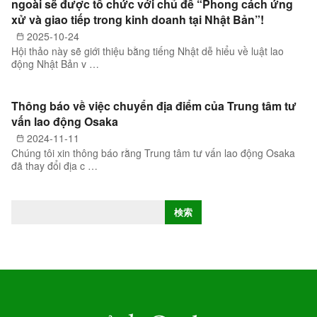
ngoài sẽ được tổ chức với chủ đề “Phong cách ứng
xử và giao tiếp trong kinh doanh tại Nhật Bản”!
2025-10-24
Hội thảo này sẽ giới thiệu bằng tiếng Nhật dễ hiểu về luật lao
động Nhật Bản v …
Thông báo về việc chuyển địa điểm của Trung tâm tư
vấn lao động Osaka
2024-11-11
Chúng tôi xin thông báo rằng Trung tâm tư vấn lao động Osaka
đã thay đổi địa c …
T
検索
ì
m
k
i
ế
m