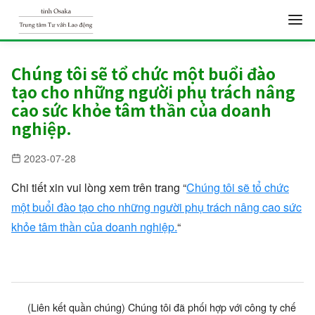
S
k
Chúng tôi sẽ tổ chức một buổi đào
tạo cho những người phụ trách nâng
i
cao sức khỏe tâm thần của doanh
p
nghiệp.
t
o
2023-07-28
c
Chi tiết xin vui lòng xem trên trang “
Chúng tôi sẽ tổ chức
o
một buổi đào tạo cho những người phụ trách nâng cao sức
n
khỏe tâm thần của doanh nghiệp.
“
t
e
n
t
(Liên kết quần chúng) Chúng tôi đã phối hợp với công ty chế