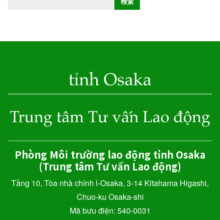
検索
ì
m
k
i
ế
m
Phòng Môi trường lao động tỉnh Osaka
(Trung tâm Tư vấn Lao động)
Tầng 10, Tòa nhà chính l-Osaka, 3-14 Kitahama Higashi,
Chuo-ku Osaka-shi
Mã bưu điện: 540-0031