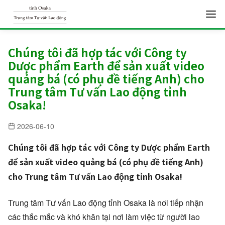
S
k
Chúng tôi đã hợp tác với Công ty
Dược phẩm Earth để sản xuất video
i
quảng bá (có phụ đề tiếng Anh) cho
p
Trung tâm Tư vấn Lao động tỉnh
t
Osaka!
o
c
2026-06-10
o
Chúng tôi đã hợp tác với Công ty Dược phẩm Earth
n
để sản xuất video quảng bá (có phụ đề tiếng Anh)
t
cho Trung tâm Tư vấn Lao động tỉnh Osaka!
e
n
Trung tâm Tư vấn Lao động tỉnh Osaka là nơi tiếp nhận
t
các thắc mắc và khó khăn tại nơi làm việc từ người lao